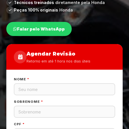
Técnicos treinados
diretamente pela Honda
Peças 100% originais
Honda
Falar pelo WhatsApp
Agendar Revisão
Retorno em até 1 hora nos dias úteis
NOME
*
SOBRENOME
*
CPF
*