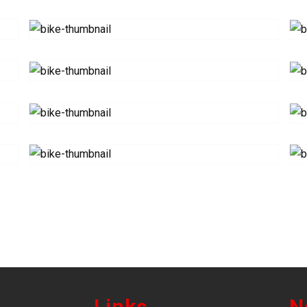
Links
N